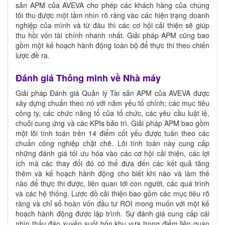
sản APM của AVEVA cho phép các khách hàng của chúng
tôi thu được một tầm nhìn rõ ràng vào các hiện trạng doanh
nghiệp của mình và từ đâu thì các cơ hội cải thiện sẽ giúp
thu hồi vốn tài chính nhanh nhất. Giải pháp APM cũng bao
gồm một kế hoạch hành động toàn bộ để thực thi theo chiến
lược đề ra.
Đánh giá Thông minh về Nhà máy
Giải pháp Đánh giá Quản lý Tài sản APM của AVEVA được
xây dựng chuẩn theo nó với năm yếu tố chính; các mục tiêu
công ty, các chức năng tổ của tổ chức, các yêu cầu luật lệ,
chuỗi cung ứng và các KPIs bảo trì. Giải pháp APM bao gồm
một lõi tính toán trên 14 điểm cốt yếu được tuân theo các
chuẩn công nghiệp chặt chẽ. Lõi tính toán này cung cấp
những đánh giá tối ưu hóa vào các cơ hội cải thiện, các lợi
ích mà các thay đổi đó có thể đưa đến các kết quả tăng
thêm và kế hoạch hành động cho biết khi nào và làm thế
nào để thực thi được, liên quan tới con người, các quá trình
và các hệ thống. Lược đồ cải thiện bao gồm các mục tiêu rõ
ràng và chỉ số hoàn vốn đầu tư ROI mong muốn với một kế
hoạch hành động được lập trình. Sự đánh giá cung cấp cái
nhìn thấu đáo xuyên suốt bốn khu vựa trọng điểm liên quan