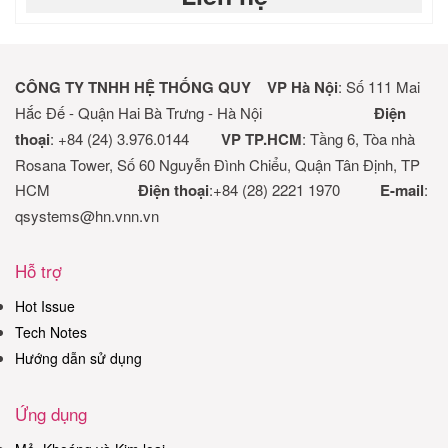
CÔNG TY TNHH HỆ THỐNG QUY
VP Hà Nội
: Số 111 Mai
Hắc Đế - Quận Hai Bà Trưng - Hà Nội
Điện
thoại
: +84 (24) 3.976.0144
VP TP.HCM
: Tầng 6, Tòa nhà
Rosana Tower, Số 60 Nguyễn Đình Chiểu, Quận Tân Định, TP
HCM
Điện thoại
:+84 (28) 2221 1970
E-mail
:
qsystems@hn.vnn.vn
Hỗ trợ
Hot Issue
Tech Notes
Hướng dẫn sử dụng
Ứng dụng