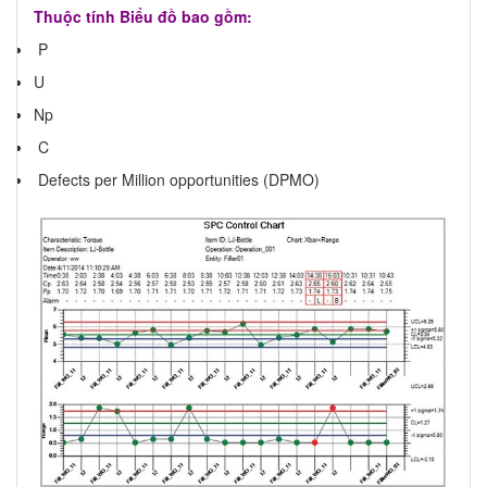
Thuộc tính Biểu đồ bao gồm:
P
U
Np
C
Defects per Million opportunities (DPMO)