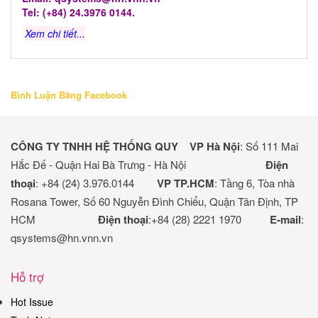
Tel: (+84) 24.3976 0144.
Xem chi tiết...
Bình Luận Bằng Facebook
CÔNG TY TNHH HỆ THỐNG QUY
VP Hà Nội
: Số 111 Mai
Hắc Đế - Quận Hai Bà Trưng - Hà Nội
Điện
thoại
: +84 (24) 3.976.0144
VP TP.HCM
: Tầng 6, Tòa nhà
Rosana Tower, Số 60 Nguyễn Đình Chiểu, Quận Tân Định, TP
HCM
Điện thoại
:+84 (28) 2221 1970
E-mail
:
qsystems@hn.vnn.vn
Hỗ trợ
Hot Issue