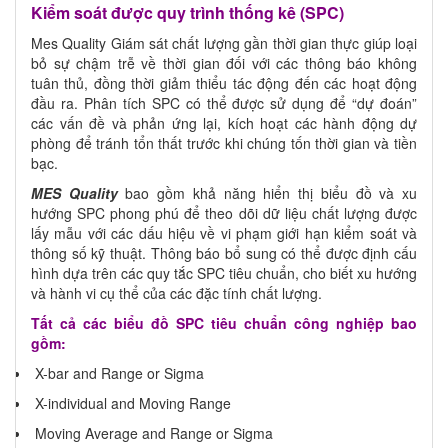
Kiểm soát được quy trình thống kê (SPC)
Mes Quality Giám sát chất lượng gần thời gian thực giúp loại
bỏ sự chậm trễ về thời gian đối với các thông báo không
tuân thủ, đồng thời giảm thiểu tác động đến các hoạt động
đầu ra. Phân tích SPC có thể được sử dụng để “dự đoán”
các vấn đề và phản ứng lại, kích hoạt các hành động dự
phòng để tránh tổn thất trước khi chúng tốn thời gian và tiền
bạc.
MES Quality
bao gồm khả năng hiển thị biểu đồ và xu
hướng SPC phong phú để theo dõi dữ liệu chất lượng được
lấy mẫu với các dấu hiệu về vi phạm giới hạn kiểm soát và
thông số kỹ thuật. Thông báo bổ sung có thể được định cấu
hình dựa trên các quy tắc SPC tiêu chuẩn, cho biết xu hướng
và hành vi cụ thể của các đặc tính chất lượng.
Tất cả các biểu đồ SPC tiêu chuẩn công nghiệp bao
gồm:
X-bar and Range or Sigma
X-individual and Moving Range
Moving Average and Range or Sigma