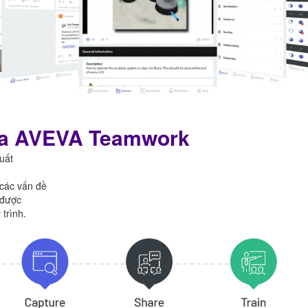
của AVEVA Teamwork
uất
các vấn đề
 được
trình.