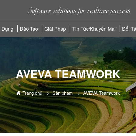
 Dụng
Đào Tạo
Giải Pháp
Tin Tức/Khuyến Mại
Đối T
AVEVA TEAMWORK
Trang chủ
Sản phẩm
AVEVA Teamwork