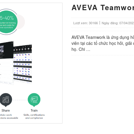
AVEVA Teamwo
Lượt xem: 30166
Ngày đăng: 07/04/202
AVEVA Teamwork là ứng dụng hỗ 
viên tại các tổ chức học hỏi, giả
họ. Chi …