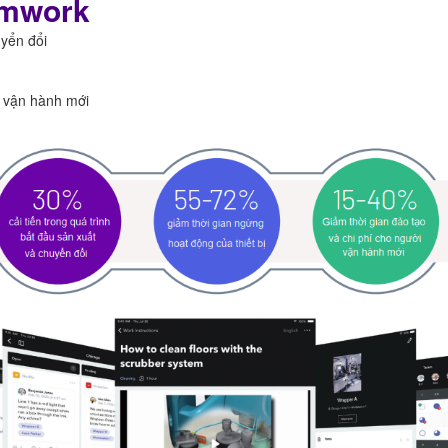
amwork
uyển đổi
i vận hành mới