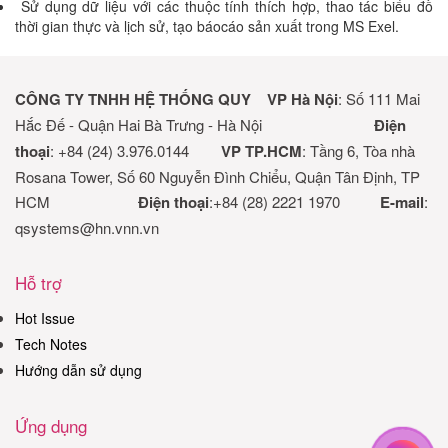
Sử dụng dữ liệu với các thuộc tính thích hợp, thao tác biểu đồ
thời gian thực và lịch sử, tạo báo
cáo sản xuất trong MS Exel.
CÔNG TY TNHH HỆ THỐNG QUY
VP Hà Nội
: Số 111 Mai
Hắc Đế - Quận Hai Bà Trưng - Hà Nội
Điện
thoại
: +84 (24) 3.976.0144
VP TP.HCM
: Tầng 6, Tòa nhà
Rosana Tower, Số 60 Nguyễn Đình Chiểu, Quận Tân Định, TP
HCM
Điện thoại
:+84 (28) 2221 1970
E-mail
:
qsystems@hn.vnn.vn
Hỗ trợ
Hot Issue
Tech Notes
Hướng dẫn sử dụng
Ứng dụng