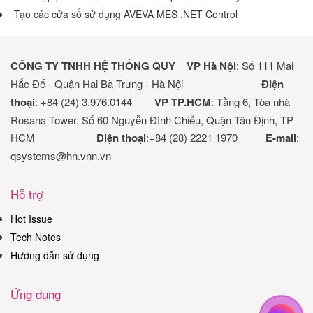
Tạo các cửa sổ sử dụng AVEVA MES .NET Control
CÔNG TY TNHH HỆ THỐNG QUY
VP Hà Nội
: Số 111 Mai
Hắc Đế - Quận Hai Bà Trưng - Hà Nội
Điện
thoại
: +84 (24) 3.976.0144
VP TP.HCM
: Tầng 6, Tòa nhà
Rosana Tower, Số 60 Nguyễn Đình Chiểu, Quận Tân Định, TP
HCM
Điện thoại
:+84 (28) 2221 1970
E-mail
:
qsystems@hn.vnn.vn
Hỗ trợ
Hot Issue
Tech Notes
Hướng dẫn sử dụng
Ứng dụng