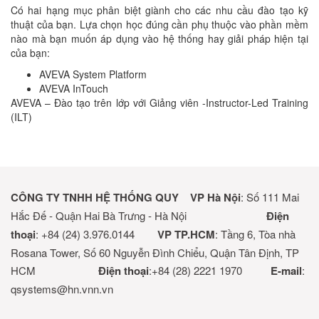
Có hai hạng mục phân biệt giành cho các nhu cầu đào tạo kỹ
thuật của bạn. Lựa chọn học đúng cần phụ thuộc vào phần mềm
nào mà bạn muốn áp dụng vào hệ thống hay giải pháp hiện tại
của bạn:
AVEVA
System Platform
AVEVA
InTouch
AVEVA
– Đào tạo trên lớp với Giảng viên -Instructor-Led Training
(ILT)
CÔNG TY TNHH HỆ THỐNG QUY
VP Hà Nội
: Số 111 Mai
Hắc Đế - Quận Hai Bà Trưng - Hà Nội
Điện
thoại
: +84 (24) 3.976.0144
VP TP.HCM
: Tầng 6, Tòa nhà
Rosana Tower, Số 60 Nguyễn Đình Chiểu, Quận Tân Định, TP
HCM
Điện thoại
:+84 (28) 2221 1970
E-mail
:
qsystems@hn.vnn.vn