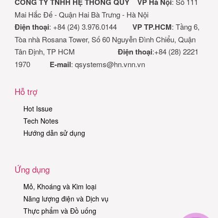
CÔNG TY TNHH HỆ THỐNG QUY
VP Hà Nội
: Số 111
Mai Hắc Đế - Quận Hai Bà Trưng - Hà Nội
Điện thoại
: +84 (24) 3.976.0144
VP TP.HCM
: Tầng 6,
Tòa nhà Rosana Tower, Số 60 Nguyễn Đình Chiểu, Quận
Tân Định, TP HCM
Điện thoại
:+84 (28) 2221
1970
E-mail
: qsystems@hn.vnn.vn
Hỗ trợ
Hot Issue
Tech Notes
Hướng dẫn sử dụng
Ứng dụng
Mỏ, Khoáng và Kim loại
Năng lượng điện và Dịch vụ
Thực phẩm và Đồ uống