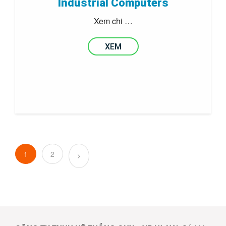
Industrial Computers
Xem chi …
XEM
1
2