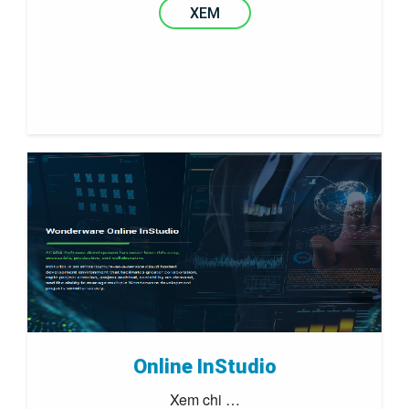
XEM
Online InStudio
Xem chi …