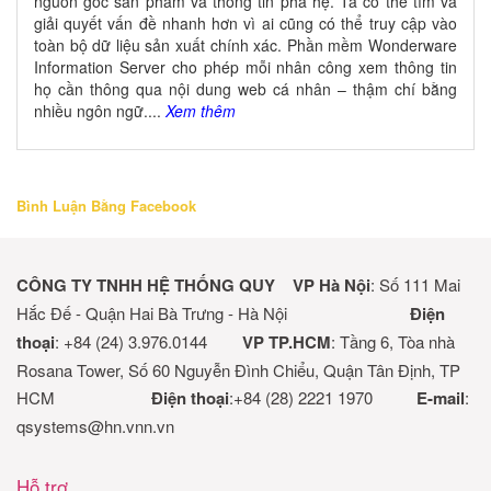
nguồn gốc sản phẩm và thông tin phả hệ. Ta có thể tìm và
giải quyết vấn đề nhanh hơn vì ai cũng có thể truy cập vào
toàn bộ dữ liệu sản xuất chính xác. Phần mềm Wonderware
Information Server cho phép mỗi nhân công xem thông tin
họ cần thông qua nội dung web cá nhân – thậm chí bằng
nhiều ngôn ngữ....
Xem thêm
Bình Luận Bằng Facebook
CÔNG TY TNHH HỆ THỐNG QUY
VP Hà Nội
: Số 111 Mai
Hắc Đế - Quận Hai Bà Trưng - Hà Nội
Điện
thoại
: +84 (24) 3.976.0144
VP TP.HCM
: Tầng 6, Tòa nhà
Rosana Tower, Số 60 Nguyễn Đình Chiểu, Quận Tân Định, TP
HCM
Điện thoại
:+84 (28) 2221 1970
E-mail
:
qsystems@hn.vnn.vn
Hỗ trợ