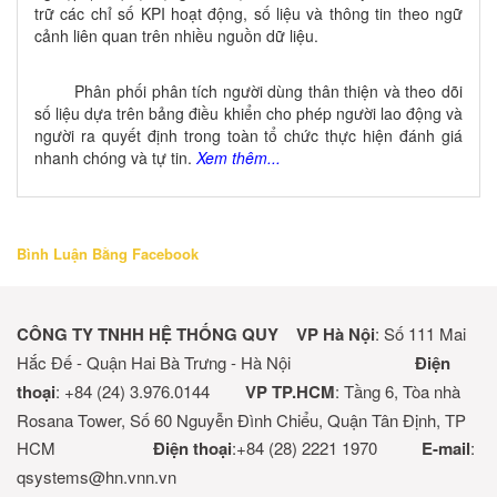
trữ các chỉ số KPI hoạt động, số liệu và thông tin theo ngữ
cảnh liên quan trên nhiều nguồn dữ liệu.
Phân phối phân tích người dùng thân thiện và theo dõi
số liệu dựa trên bảng điều khiển cho phép người lao động và
người ra quyết định trong toàn tổ chức thực hiện đánh giá
nhanh chóng và tự tin.
Xem thêm...
Bình Luận Bằng Facebook
CÔNG TY TNHH HỆ THỐNG QUY
VP Hà Nội
: Số 111 Mai
Hắc Đế - Quận Hai Bà Trưng - Hà Nội
Điện
thoại
: +84 (24) 3.976.0144
VP TP.HCM
: Tầng 6, Tòa nhà
Rosana Tower, Số 60 Nguyễn Đình Chiểu, Quận Tân Định, TP
HCM
Điện thoại
:+84 (28) 2221 1970
E-mail
:
qsystems@hn.vnn.vn