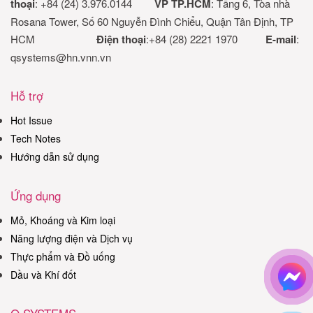
thoại
: +84 (24) 3.976.0144
VP TP.HCM
: Tầng 6, Tòa nhà
Rosana Tower, Số 60 Nguyễn Đình Chiểu, Quận Tân Định, TP
HCM
Điện thoại
:+84 (28) 2221 1970
E-mail
:
qsystems@hn.vnn.vn
Hỗ trợ
Hot Issue
Tech Notes
Hướng dẫn sử dụng
Ứng dụng
Mỏ, Khoáng và Kim loại
Năng lượng điện và Dịch vụ
Thực phẩm và Đồ uống
Dầu và Khí đốt