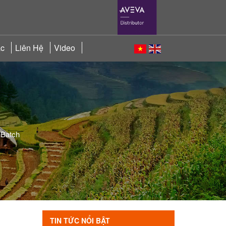
ác
Liên Hệ
Video
nBatch
TIN TỨC NỔI BẬT