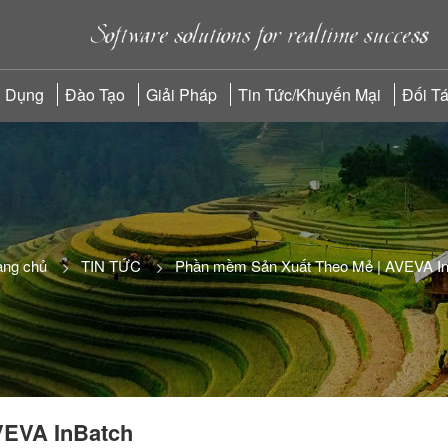
 Dụng
Đào Tạo
Giải Pháp
Tin Tức/Khuyến Mại
Đối T
ang chủ
TIN TỨC
Phần mềm Sản Xuất Theo Mẻ | AVEVA I
VEVA InBatch