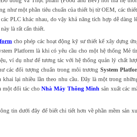
)/Đồ uống và Thực phẩm (Food and Bev) nơi mà hệ thố
như một phần tiêu chuẩn của thiết bị từ OEM, các thiết
u các PLC khác nhau, do vậy khả năng tích hợp dễ dàng 
ày là rất cẩn thiết.
tform
cho phép các hoạt động kỹ sư thiết kế xây dựng ứ
ystem Platform là khi có yêu cầu cho một hệ thống Mẻ t
iệu, ví dụ như để tương tác với hệ thống quản lý chất lư
hư các đối tượng chuẩn trong môi trương
System Platf
n khai lại nhiều lần theo nhu cầu. Đây là một trong nhữn
 một đối tác cho
Nhà Máy Thông Minh
sản xuất các m
ông tin dưới đây để biết chi tiết hơn về phần mềm sản xu