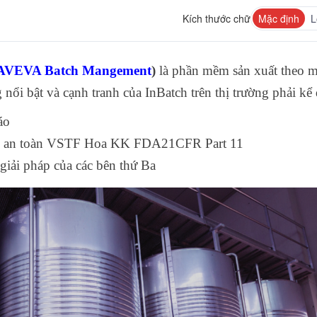
Kích thước chữ
Mặc định
L
AVEVA Batch Mangement
)
là phần mềm sản xuất theo 
ổi bật và cạnh tranh của InBatch trên thị trường phải kể 
áo
uẩn an toàn VSTF Hoa KK FDA21CFR Part 11
 giải pháp của các bên thứ Ba