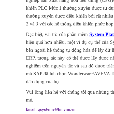
nghiệp sản xuất hàng hóa tiêu dung (CPG
khiển PLC Mức 1 thường xuyên được sử dụng 
thường xuyên được điều khiển bới rất nhiề
2 và 3 với các hệ thống điều khiển phức hợp n
Đặc biệt, vài trò của phần mềm
System Pla
hiệu quả hơn nhiều, một ví dụ cụ thể của S
bên ngoài hệ thống tự động hóa để lấy dữ l
ERP, tương tác này có thể được lấy được n
nghiệm trên nguyên tắc và sau đó được triể
mà SAP đã lựa chọn Wonderware/AVEVA là
dân dụng của họ.
Vui lòng liên hệ với chúng tôi qua những th
mẻ.
Email: qsystems
@
hn.vnn.vn