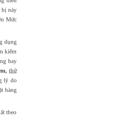
ng điều
 bị này
lên Mức
ng dụng
ìm kiểm
ợng hay
orm,
thử
g lý do
ặt hàng
ất theo