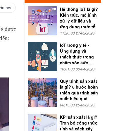
ớn hơn
Hệ thống IoT là gì?
Kiến trúc, mô hình
xử lý dữ liệu và
ứng dụng thực tế
mẻ được
11:20:00 27-02-2026
đến:
IoT trong y tế -
Ứng dụng và
thách thức trong
chăm sóc sức
khỏe
10:01:00 03-04-2026
Quy trình sản xuất
là gì? 8 bước hoàn
thiện quá trình sản
xuất hiệu quả
08:13:00 25-03-2026
KPI sản xuất là gì?
Trọn bộ công thức
tính và cách xây