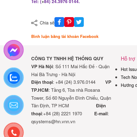
Tel: (
+
84) 24.3976 0144.
Chia sẻ
Bình luận bằng tài khoản Facebook
Hỗ trợ
CÔNG TY TNHH HỆ THỐNG QUY
VP Hà Nội
: Số 111 Mai Hắc Đế - Quận
Hot Issu
Hai Bà Trưng - Hà Nội
Tech No
Điện thoại
: +84 (24) 3.976.0144
VP
Hướng d
TP.HCM
: Tầng 6, Tòa nhà Rosana
Tower, Số 60 Nguyễn Đình Chiểu, Quận
Tân Định, TP HCM
Điện
thoại
:+84 (28) 2221 1970
E-mail
:
qsystems@hn.vnn.vn