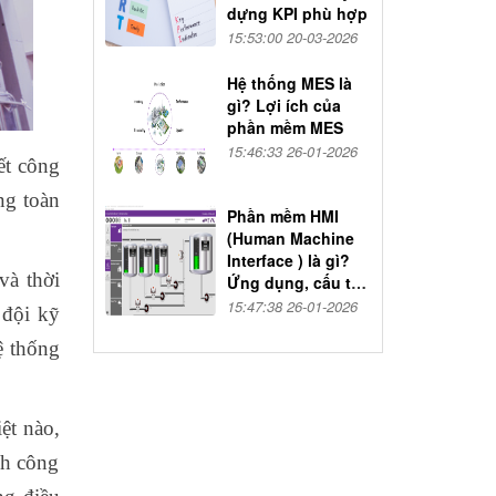
dựng KPI phù hợp
15:53:00 20-03-2026
Hệ thống MES là
gì? Lợi ích của
phần mềm MES
15:46:33 26-01-2026
ết công
ng toàn
Phần mềm HMI
(Human Machine
Interface ) là gì?
và thời
Ứng dụng, cấu tạo
và nguyên lý hoạt
15:47:38 26-01-2026
 đội kỹ
động
ệ thống
ệt nào,
nh công