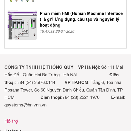
Phần mềm HMI (Human Machine Interface
) là gì? Ứng dụng, cấu tạo và nguyên lý
hoạt động
15:47:38 26-01-2026
CÔNG TY TNHH HỆ THỐNG QUY
VP Hà Nội
: Số 111 Mai
Hắc Đế - Quận Hai Bà Trưng - Hà Nội
Điện
thoại
: +84 (24) 3.976.0144
VP TP.HCM
: Tầng 6, Tòa nhà
Rosana Tower, Số 60 Nguyễn Đình Chiểu, Quận Tân Định, TP
HCM
Điện thoại
:+84 (28) 2221 1970
E-mail
:
qsystems@hn.vnn.vn
Hỗ trợ