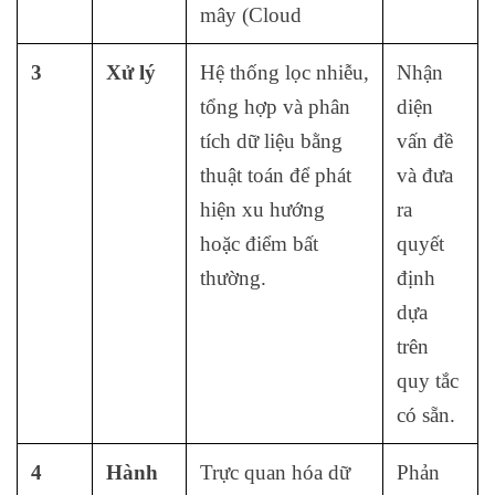
mây (Cloud
3
Xử lý
Hệ thống lọc nhiễu,
Nhận
tổng hợp và phân
diện
tích dữ liệu bằng
vấn đề
thuật toán để phát
và đưa
hiện xu hướng
ra
hoặc điểm bất
quyết
thường.
định
dựa
trên
quy tắc
có sẵn.
4
Hành
Trực quan hóa dữ
Phản