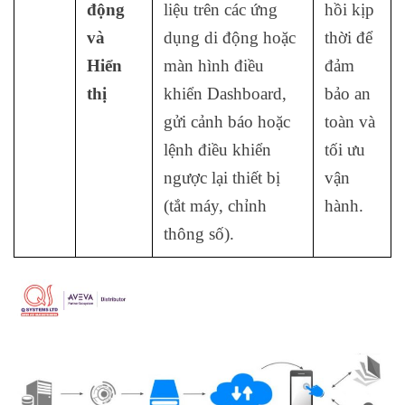
động
liệu trên các ứng
hồi kịp
và
dụng di động hoặc
thời để
Hiển
màn hình điều
đảm
thị
khiển Dashboard,
bảo an
gửi cảnh báo hoặc
toàn và
lệnh điều khiển
tối ưu
ngược lại thiết bị
vận
(tắt máy, chỉnh
hành.
thông số).