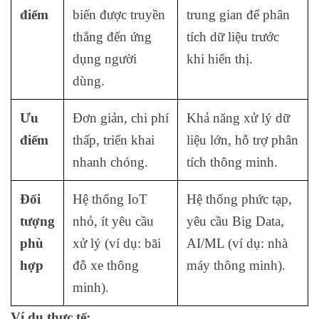
điểm
biến được truyền
trung gian để phân
thẳng đến ứng
tích dữ liệu trước
dụng người
khi hiển thị.
dùng.
Ưu
Đơn giản, chi phí
Khả năng xử lý dữ
điểm
thấp, triển khai
liệu lớn, hỗ trợ phân
nhanh chóng.
tích thông minh.
Đối
Hệ thống IoT
Hệ thống phức tạp,
tượng
nhỏ, ít yêu cầu
yêu cầu Big Data,
phù
xử lý (ví dụ: bãi
AI/ML (ví dụ: nhà
hợp
đỗ xe thông
máy thông minh).
minh).
Ví dụ thực tế: