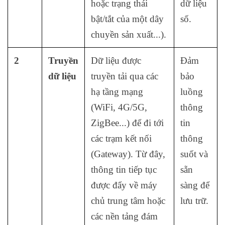
hoặc trạng thái
dữ liệu
bật/tắt của một dây
số.
chuyền sản xuất...).
2
Truyền
Dữ liệu được
Đảm
dữ liệu
truyền tải qua các
bảo
hạ tầng mạng
luồng
(WiFi, 4G/5G,
thông
ZigBee...) để đi tới
tin
các trạm kết nối
thông
(Gateway). Từ đây,
suốt và
thông tin tiếp tục
sẵn
được đẩy về máy
sàng để
chủ trung tâm hoặc
lưu trữ.
các nền tảng đám