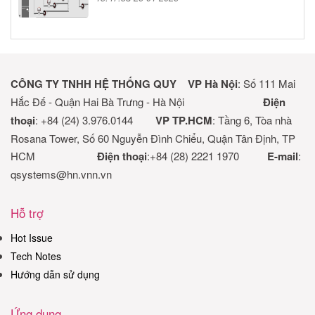
CÔNG TY TNHH HỆ THỐNG QUY
VP Hà Nội
: Số 111 Mai
Hắc Đế - Quận Hai Bà Trưng - Hà Nội
Điện
thoại
: +84 (24) 3.976.0144
VP TP.HCM
: Tầng 6, Tòa nhà
Rosana Tower, Số 60 Nguyễn Đình Chiểu, Quận Tân Định, TP
HCM
Điện thoại
:+84 (28) 2221 1970
E-mail
:
qsystems@hn.vnn.vn
Hỗ trợ
Hot Issue
Tech Notes
Hướng dẫn sử dụng
Ứng dụng