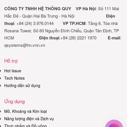
CÔNG TY TNHH HỆ THỐNG QUY
VP Hà Nội
: Số 111 Mai
Hắc Đế - Quận Hai Bà Trưng - Hà Nội
Điện
thoại
: +84 (24) 3.976.0144
VP TP.HCM
: Tầng 6, Tòa nhà
Rosana Tower, Số 60 Nguyễn Đình Chiểu, Quận Tân Định, TP
HCM
Điện thoại
:+84 (28) 2221 1970
E-mail
:
qsystems@hn.vnn.vn
Hỗ trợ
Hot Issue
Tech Notes
Hướng dẫn sử dụng
Ứng dụng
Mỏ, Khoáng và Kim loại
Năng lượng điện và Dịch vụ
Thực phẩm và Đồ uống