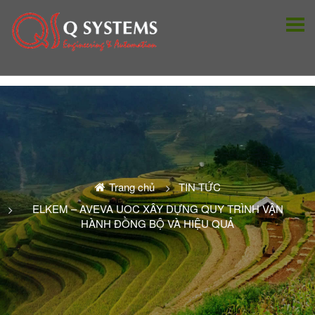
Trang chủ
TIN TỨC
ELKEM – AVEVA UOC XÂY DỰNG QUY TRÌNH VẬN
HÀNH ĐỒNG BỘ VÀ HIỆU QUẢ