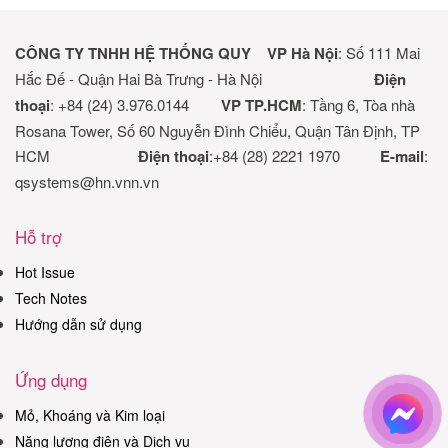
CÔNG TY TNHH HỆ THỐNG QUY
VP Hà Nội
: Số 111 Mai
Hắc Đế - Quận Hai Bà Trưng - Hà Nội
Điện
thoại
: +84 (24) 3.976.0144
VP TP.HCM
: Tầng 6, Tòa nhà
Rosana Tower, Số 60 Nguyễn Đình Chiểu, Quận Tân Định, TP
HCM
Điện thoại
:+84 (28) 2221 1970
E-mail
:
qsystems@hn.vnn.vn
Hỗ trợ
Hot Issue
Tech Notes
Hướng dẫn sử dụng
Ứng dụng
Mỏ, Khoáng và Kim loại
Năng lượng điện và Dịch vụ