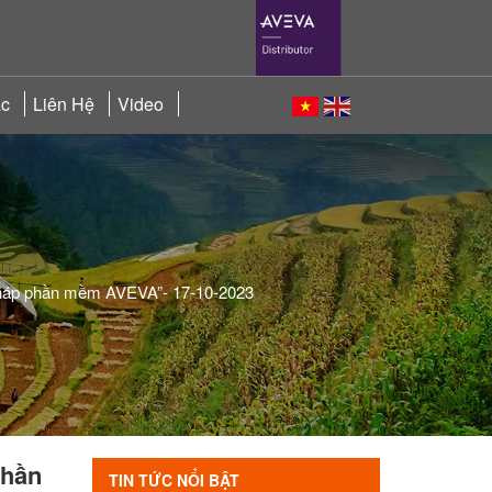
ác
Liên Hệ
Video
i pháp phần mềm AVEVA”- 17-10-2023
phần
TIN TỨC NỔI BẬT