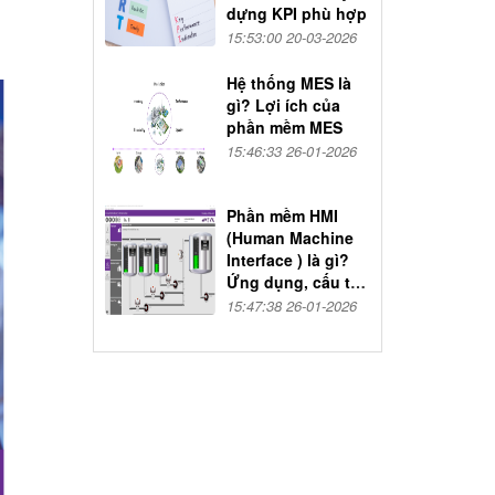
dựng KPI phù hợp
15:53:00 20-03-2026
Hệ thống MES là
gì? Lợi ích của
phần mềm MES
15:46:33 26-01-2026
Phần mềm HMI
(Human Machine
Interface ) là gì?
Ứng dụng, cấu tạo
và nguyên lý hoạt
15:47:38 26-01-2026
động