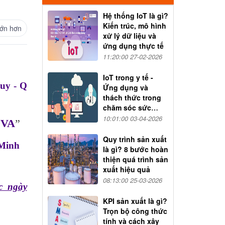
Hệ thống IoT là gì?
Kiến trúc, mô hình
ớn hơn
xử lý dữ liệu và
ứng dụng thực tế
11:20:00 27-02-2026
IoT trong y tế -
uy - Q
Ứng dụng và
thách thức trong
chăm sóc sức
khỏe
10:01:00 03-04-2026
EVA
”
Quy trình sản xuất
 Minh
là gì? 8 bước hoàn
thiện quá trình sản
xuất hiệu quả
08:13:00 25-03-2026
c ngày
KPI sản xuất là gì?
Trọn bộ công thức
tính và cách xây