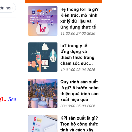
ớn hơn
Hệ thống IoT là gì?
Kiến trúc, mô hình
xử lý dữ liệu và
ứng dụng thực tế
11:20:00 27-02-2026
IoT trong y tế -
Ứng dụng và
thách thức trong
chăm sóc sức
khỏe
10:01:00 03-04-2026
Quy trình sản xuất
là gì? 8 bước hoàn
thiện quá trình sản
QL.
See
xuất hiệu quả
08:13:00 25-03-2026
KPI sản xuất là gì?
Trọn bộ công thức
tính và cách xây