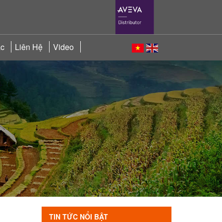
ác
Liên Hệ
Video
TIN TỨC NỔI BẬT