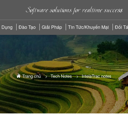
 Dụng
Đào Tạo
Giải Pháp
Tin Tức/Khuyến Mại
Đối T
Trang chủ
Tech Notes
IntelaTrac notes