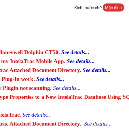
Kích thước chữ
Mặc định
L
 Honeywell Dolphin CT50.
See details...
m my IntelaTrac Mobile App.
See details...
atrac Attached Document Directory.
See details...
1 Plug-In work.
See details...
Plugin not scanning.
See details...
ype Properties to a New IntelaTrac Database Using S
elaTrac.
S
ee details...
atrac Attached Document Directory.
See details...