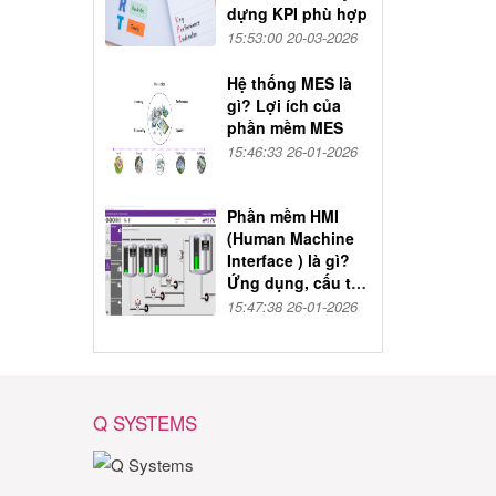
dựng KPI phù hợp
15:53:00 20-03-2026
Hệ thống MES là
gì? Lợi ích của
phần mềm MES
15:46:33 26-01-2026
Phần mềm HMI
(Human Machine
Interface ) là gì?
Ứng dụng, cấu tạo
và nguyên lý hoạt
15:47:38 26-01-2026
động
Q SYSTEMS