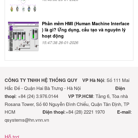
Phần mềm HMI (Human Machine Interface
) là gì? Ứng dụng, cấu tạo và nguyên lý
hoạt động
15:47:38 26-01-2026
CÔNG TY TNHH HỆ THỐNG QUY
VP Hà Nội
: Số 111 Mai
Hắc Đế - Quận Hai Bà Trưng - Hà Nội
Điện
thoại
: +84 (24) 3.976.0144
VP TP.HCM
: Tầng 6, Tòa nhà
Rosana Tower, Số 60 Nguyễn Đình Chiểu, Quận Tân Định, TP
HCM
Điện thoại
:+84 (28) 2221 1970
E-mail
:
qsystems@hn.vnn.vn
Hỗ trợ