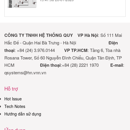
CÔNG TY TNHH HỆ THỐNG QUY
VP Hà Nội
: Số 111 Mai
Hắc Đế - Quận Hai Bà Trưng - Hà Nội
Điện
thoại
: +84 (24) 3.976.0144
VP TP.HCM
: Tầng 6, Tòa nhà
Rosana Tower, Số 60 Nguyễn Đình Chiểu, Quận Tân Định, TP
HCM
Điện thoại
:+84 (28) 2221 1970
E-mail
:
qsystems@hn.vnn.vn
Hỗ trợ
Hot Issue
Tech Notes
Hướng dẫn sử dụng
Ứng dụng