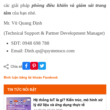
các giải pháp
phòng điều khiển và giám sát trung
tâm
của bạn nhé.
Mr. Vũ Quang Định
(Technical Support & Partner Development Manager)
SĐT: 0948 698 788
Email: Dinh.qs@qsystemsco.com
Chia sẻ
Bình luận bằng tài khoản Facebook
TIN TỨC NỔI BẬT
Hệ thống IoT là gì? Kiến trúc, mô hình xử
lý dữ liệu và ứng dụng thực tế
11:20:00 27-02-2026