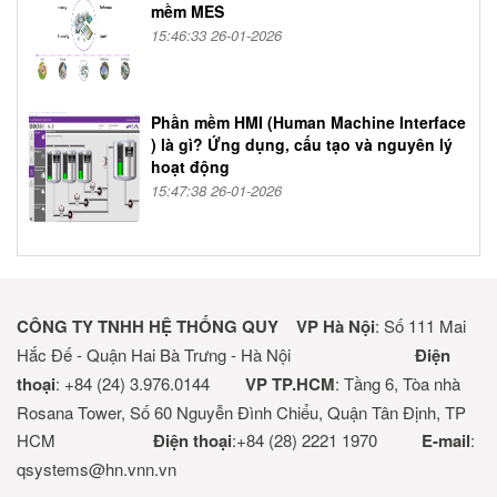
mềm MES
15:46:33 26-01-2026
Phần mềm HMI (Human Machine Interface
) là gì? Ứng dụng, cấu tạo và nguyên lý
hoạt động
15:47:38 26-01-2026
CÔNG TY TNHH HỆ THỐNG QUY
VP Hà Nội
: Số 111 Mai
Hắc Đế - Quận Hai Bà Trưng - Hà Nội
Điện
thoại
: +84 (24) 3.976.0144
VP TP.HCM
: Tầng 6, Tòa nhà
Rosana Tower, Số 60 Nguyễn Đình Chiểu, Quận Tân Định, TP
HCM
Điện thoại
:+84 (28) 2221 1970
E-mail
:
qsystems@hn.vnn.vn