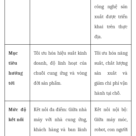
công nghệ sản 
xuất được triển 
khai trên thực 
địa.
Mục 
Tối ưu hóa hiệu suất kinh 
Tối ưu hóa năng 
tiêu 
doanh, độ linh hoạt của 
suất, chất lượng 
hướng 
chuỗi cung ứng và vòng 
sản xuất và 
tới
đời sản phẩm.
giảm chi phí vận 
hành tại chỗ.
Mức độ 
Kết nối đa điểm: Giữa nhà 
Kết nối nội bộ: 
kết nối
máy với nhà cung ứng, 
Giữa máy móc, 
khách hàng và ban lãnh 
robot, con người 