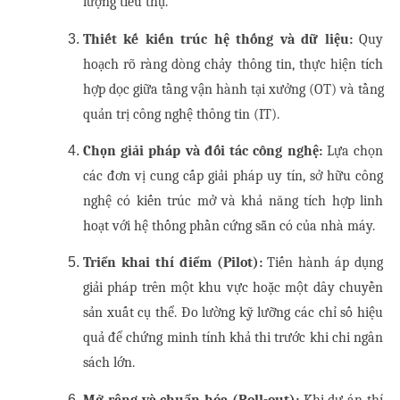
lượng tiêu thụ.
Thiết kế kiến trúc hệ thống và dữ liệu:
 Quy 
hoạch rõ ràng dòng chảy thông tin, thực hiện tích 
hợp dọc giữa tầng vận hành tại xưởng (OT) và tầng 
quản trị công nghệ thông tin (IT).
Chọn giải pháp và đối tác công nghệ:
 Lựa chọn 
các đơn vị cung cấp giải pháp uy tín, sở hữu công 
nghệ có kiến trúc mở và khả năng tích hợp linh 
hoạt với hệ thống phần cứng sẵn có của nhà máy.
Triển khai thí điểm (Pilot):
 Tiến hành áp dụng 
giải pháp trên một khu vực hoặc một dây chuyền 
sản xuất cụ thể. Đo lường kỹ lưỡng các chỉ số hiệu 
quả để chứng minh tính khả thi trước khi chi ngân 
sách lớn.
Mở rộng và chuẩn hóa (Roll-out):
 Khi dự án thí 