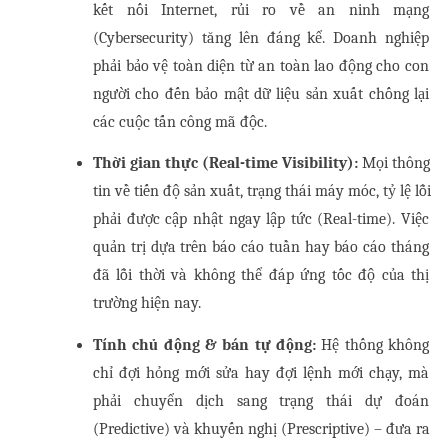
kết nối Internet, rủi ro về an ninh mạng 
(Cybersecurity) tăng lên đáng kể. Doanh nghiệp 
phải bảo vệ toàn diện từ an toàn lao động cho con 
người cho đến bảo mật dữ liệu sản xuất chống lại 
các cuộc tấn công mã độc.
Thời gian thực (Real-time Visibility):
 Mọi thông 
tin về tiến độ sản xuất, trạng thái máy móc, tỷ lệ lỗi 
phải được cập nhật ngay lập tức (Real-time). Việc 
quản trị dựa trên báo cáo tuần hay báo cáo tháng 
đã lỗi thời và không thể đáp ứng tốc độ của thị 
trường hiện nay.
Tính chủ động & bán tự động:
 Hệ thống không 
chỉ đợi hỏng mới sửa hay đợi lệnh mới chạy, mà 
phải chuyển dịch sang trạng thái dự đoán 
(Predictive) và khuyến nghị (Prescriptive) – đưa ra 