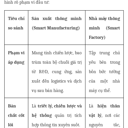
hình rõ phạm vi đầu tư:
Tiêu chí 
Sản xuất thông minh 
Nhà máy thông 
so sánh
(Smart Manufacturing)
minh (Smart 
Factory)
Phạm vi 
Mang tính chiến lược, bao 
Tập trung chủ 
áp dụng
trùm toàn bộ chuỗi giá trị 
yếu bên trong 
từ R&D, cung ứng, sản 
bốn bức tường 
xuất đến logistics và dịch 
của một nhà 
vụ sau bán hàng.
máy cụ thể.
Bản 
Là 
triết lý, chiến lược và 
Là 
hiện thân 
chất cốt 
hệ thống
 quản trị tích 
vật lý
, nơi các 
lõi
hợp thông tin xuyên suốt.
nguyên tắc, 