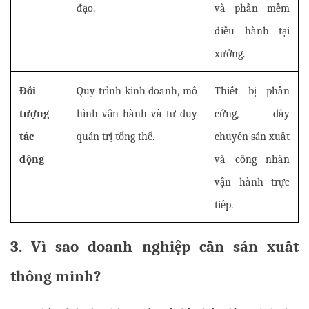
đạo.
và phần mềm 
điều hành tại 
xưởng.
Đối 
Quy trình kinh doanh, mô 
Thiết bị phần 
tượng 
hình vận hành và tư duy 
cứng, dây 
tác 
quản trị tổng thể.
chuyền sản xuất 
động
và công nhân 
vận hành trực 
tiếp.
3. Vì sao doanh nghiệp cần sản xuất 
thông minh?