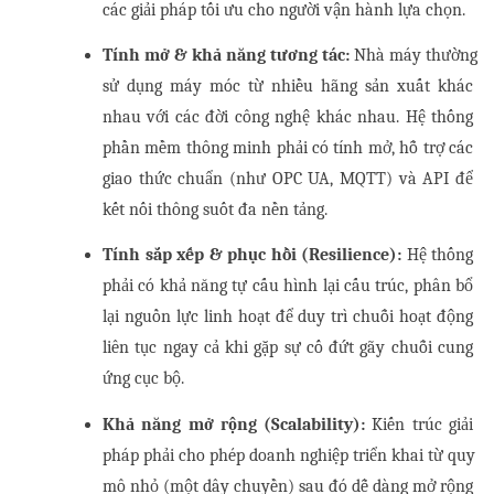
các giải pháp tối ưu cho người vận hành lựa chọn.
Tính mở & khả năng tương tác:
 Nhà máy thường 
sử dụng máy móc từ nhiều hãng sản xuất khác 
nhau với các đời công nghệ khác nhau. Hệ thống 
phần mềm thông minh phải có tính mở, hỗ trợ các 
giao thức chuẩn (như OPC UA, MQTT) và API để 
kết nối thông suốt đa nền tảng.
Tính sắp xếp & phục hồi (Resilience):
 Hệ thống 
phải có khả năng tự cấu hình lại cấu trúc, phân bổ 
lại nguồn lực linh hoạt để duy trì chuỗi hoạt động 
liên tục ngay cả khi gặp sự cố đứt gãy chuỗi cung 
ứng cục bộ.
Khả năng mở rộng (Scalability):
 Kiến trúc giải 
pháp phải cho phép doanh nghiệp triển khai từ quy 
mô nhỏ (một dây chuyền) sau đó dễ dàng mở rộng 