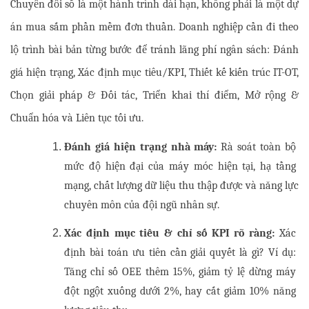
Chuyển đổi số là một hành trình dài hạn, không phải là một dự 
án mua sắm phần mềm đơn thuần. Doanh nghiệp cần đi theo 
lộ trình bài bản từng bước để tránh lãng phí ngân sách: Đánh 
giá hiện trạng, Xác định mục tiêu/KPI, Thiết kế kiến trúc IT-OT, 
Chọn giải pháp & Đối tác, Triển khai thí điểm, Mở rộng & 
Chuẩn hóa và Liên tục tối ưu.
Đánh giá hiện trạng nhà máy:
 Rà soát toàn bộ 
mức độ hiện đại của máy móc hiện tại, hạ tầng 
mạng, chất lượng dữ liệu thu thập được và năng lực 
chuyên môn của đội ngũ nhân sự.
Xác định mục tiêu & chỉ số KPI rõ ràng:
 Xác 
định bài toán ưu tiên cần giải quyết là gì? Ví dụ: 
Tăng chỉ số OEE thêm 15%, giảm tỷ lệ dừng máy 
đột ngột xuống dưới 2%, hay cắt giảm 10% năng 