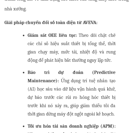
nhà xưởng.
Giải pháp chuyển đổi số toàn diện từ AVEVA:
Giám sát OEE liên tục:
 Theo dõi chặt chẽ 
các chỉ số hiệu suất thiết bị tổng thể, thời 
gian chạy máy, mức tải, nhiệt độ và rung 
động để phát hiện bất thường ngay lập tức.
Bảo trì dự đoán (Predictive 
Maintenance):
 Ứng dụng trí tuệ nhân tạo 
(AI) học sâu vào dữ liệu vận hành quá khứ, 
dự báo trước các rủi ro hỏng hóc thiết bị 
trước khi nó xảy ra, giúp giảm thiểu tối đa 
thời gian dừng máy đột ngột ngoài kế hoạch.
Tối ưu hóa tài sản doanh nghiệp (APM):