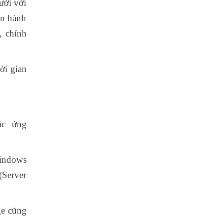
ười với
ận hành
, chính
ời gian
ác ứng
indows
(Server
ge cũng