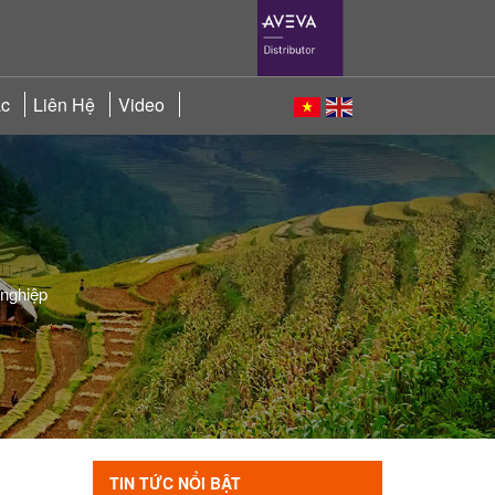
ác
Liên Hệ
Video
 nghiệp
TIN TỨC NỔI BẬT