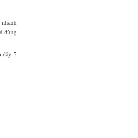
 nhanh
ời dùng
a đầy 5