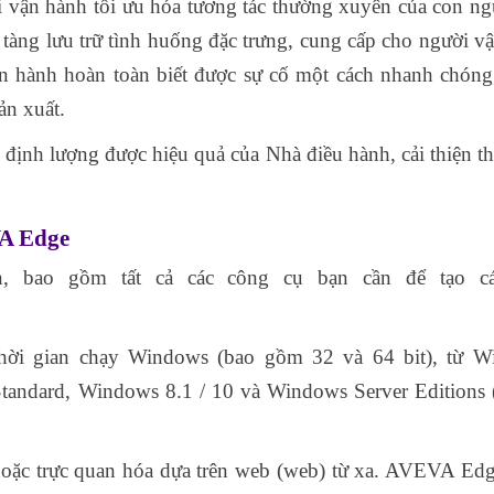
ận hành tối ưu hóa tương tác thường xuyên của con ng
tàng lưu trữ tình huống đặc trưng, cung cấp cho người v
n hành hoàn toàn biết được sự cố một cách nhanh chóng
ản xuất.
 định lượng được hiệu quả của Nhà điều hành, cải thiện th
VA Edge
n, bao gồm tất cả các công cụ bạn cần để tạo c
thời gian chạy Windows (bao gồm 32 và 64 bit), từ W
dard, Windows 8.1 / 10 và Windows Server Editions 
 hoặc trực quan hóa dựa trên web (web) từ xa. AVEVA Ed