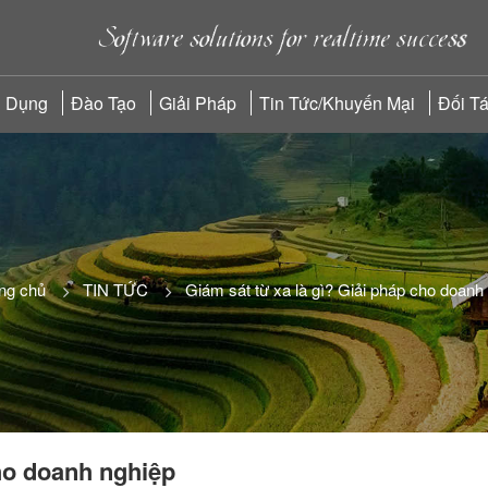
 Dụng
Đào Tạo
Giải Pháp
Tin Tức/Khuyến Mại
Đối T
ng chủ
TIN TỨC
Giám sát từ xa là gì? Giải pháp cho doanh
cho doanh nghiệp