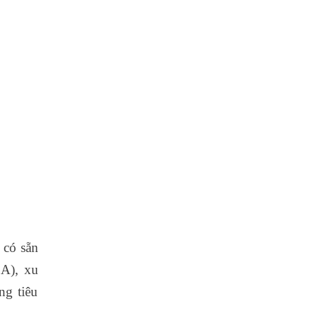
 có sẵn
A), xu
ng tiêu