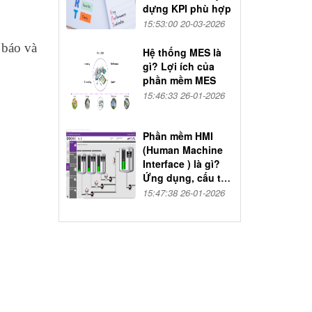
dựng KPI phù hợp
15:53:00 20-03-2026
 báo và
Hệ thống MES là
gì? Lợi ích của
phần mềm MES
15:46:33 26-01-2026
Phần mềm HMI
(Human Machine
Interface ) là gì?
Ứng dụng, cấu tạo
và nguyên lý hoạt
15:47:38 26-01-2026
động