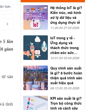
ớn hơn
Hệ thống IoT là gì?
Kiến trúc, mô hình
xử lý dữ liệu và
ứng dụng thực tế
11:20:00 27-02-2026
IoT trong y tế -
p 5 lần
Ứng dụng và
thách thức trong
ời gian
chăm sóc sức
khỏe
10:01:00 03-04-2026
Quy trình sản xuất
là gì? 8 bước hoàn
 từ sàn
thiện quá trình sản
xuất hiệu quả
08:13:00 25-03-2026
KPI sản xuất là gì?
Trọn bộ công thức
và tình
tính và cách xây