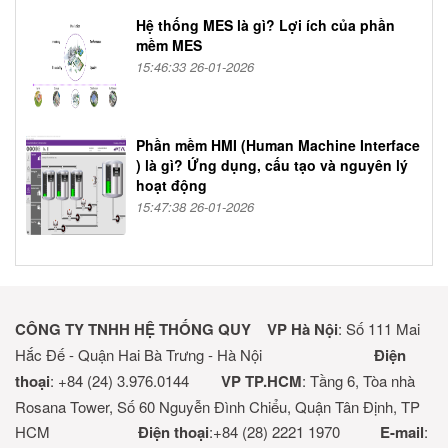
Hệ thống MES là gì? Lợi ích của phần
mềm MES
15:46:33 26-01-2026
Phần mềm HMI (Human Machine Interface
) là gì? Ứng dụng, cấu tạo và nguyên lý
hoạt động
15:47:38 26-01-2026
CÔNG TY TNHH HỆ THỐNG QUY
VP Hà Nội
: Số 111 Mai
Hắc Đế - Quận Hai Bà Trưng - Hà Nội
Điện
thoại
: +84 (24) 3.976.0144
VP TP.HCM
: Tầng 6, Tòa nhà
Rosana Tower, Số 60 Nguyễn Đình Chiểu, Quận Tân Định, TP
HCM
Điện thoại
:+84 (28) 2221 1970
E-mail
: