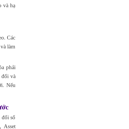
o và hạ
eo. Các
 và làm
óa phải
 đổi và
ới. Nếu
ước
 đổi số
, Asset