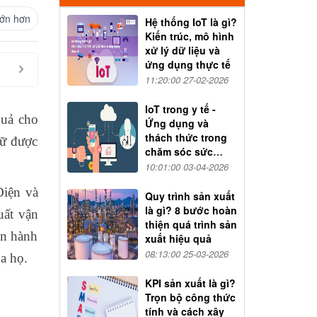
ớn hơn
Hệ thống IoT là gì?
Kiến trúc, mô hình
xử lý dữ liệu và
ứng dụng thực tế
11:20:00 27-02-2026
IoT trong y tế -
quả cho
Ứng dụng và
thách thức trong
iữ được
chăm sóc sức
khỏe
10:01:00 03-04-2026
Điện và
Quy trình sản xuất
là gì? 8 bước hoàn
uất vận
thiện quá trình sản
ận hành
xuất hiệu quả
08:13:00 25-03-2026
ủa họ.
KPI sản xuất là gì?
Trọn bộ công thức
tính và cách xây