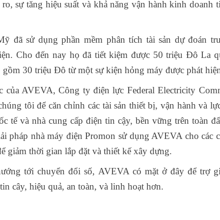
 ro, sự tăng hiệu suất và khả năng vận hành kinh doanh ti
Mỹ đã sử dụng phần mềm phân tích tài sản dự đoán tr
iện. Cho đến nay họ đã tiết kiệm được 50 triệu Đô La q
 gồm 30 triệu Đô từ một sự kiện hỏng máy được phát hiệ
c của AVEVA, Công ty điện lực Federal Electricity Com
úng tôi để căn chỉnh các tài sản thiết bị, vận hành và lự
ốc tế và nhà cung cấp điện tin cậy, bền vững trên toàn đấ
giải pháp nhà máy điện Promon sử dụng AVEVA cho các 
 giảm thời gian lắp đặt và thiết kế xây dựng.
hướng tới chuyển đổi số, AVEVA có mặt ở đây để trợ g
n cây, hiệu quả, an toàn, và linh hoạt hơn.