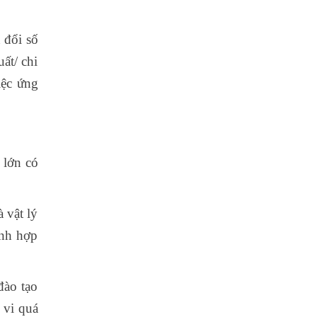
 đổi số
ất/ chi
iệc ứng
 lớn có
à vật lý
ành hợp
đào tạo
 vi quá