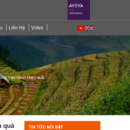
ác
Liên Hệ
Video
rong Vận hành Hiệu quả
u quả
TIN TỨC NỔI BẬT