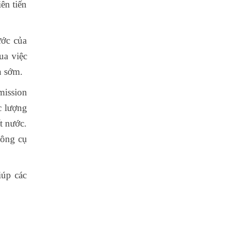
ên tiến
ước của
ua việc
n sớm.
mission
c lượng
t nước.
công cụ
iúp các