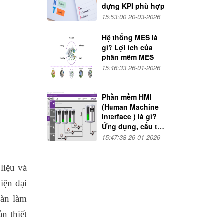
dựng KPI phù hợp
15:53:00 20-03-2026
Hệ thống MES là
gì? Lợi ích của
phần mềm MES
15:46:33 26-01-2026
Phần mềm HMI
(Human Machine
Interface ) là gì?
Ứng dụng, cấu tạo
và nguyên lý hoạt
15:47:38 26-01-2026
động
liệu và
iện đại
bàn làm
n thiết