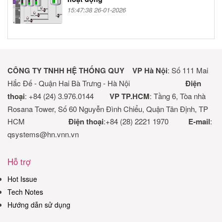
15:47:38 26-01-2026
CÔNG TY TNHH HỆ THỐNG QUY
VP Hà Nội
: Số 111 Mai
Hắc Đế - Quận Hai Bà Trưng - Hà Nội
Điện
thoại
: +84 (24) 3.976.0144
VP TP.HCM
: Tầng 6, Tòa nhà
Rosana Tower, Số 60 Nguyễn Đình Chiểu, Quận Tân Định, TP
HCM
Điện thoại
:+84 (28) 2221 1970
E-mail
:
qsystems@hn.vnn.vn
Hỗ trợ
Hot Issue
Tech Notes
Hướng dẫn sử dụng