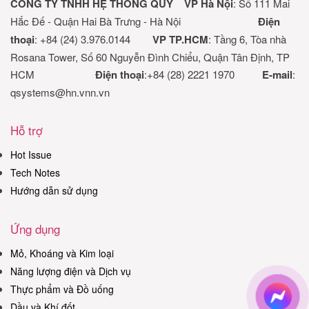
CÔNG TY TNHH HỆ THỐNG QUY
VP Hà Nội
: Số 111 Mai
Hắc Đế - Quận Hai Bà Trưng - Hà Nội
Điện
thoại
: +84 (24) 3.976.0144
VP TP.HCM
: Tầng 6, Tòa nhà
Rosana Tower, Số 60 Nguyễn Đình Chiểu, Quận Tân Định, TP
HCM
Điện thoại
:+84 (28) 2221 1970
E-mail
:
qsystems@hn.vnn.vn
Hỗ trợ
Hot Issue
Tech Notes
Hướng dẫn sử dụng
Ứng dụng
Mỏ, Khoáng và Kim loại
Năng lượng điện và Dịch vụ
Thực phẩm và Đồ uống
Dầu và Khí đốt