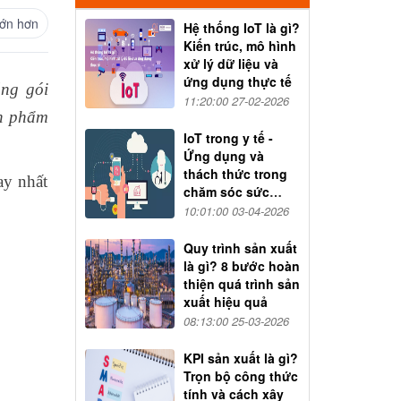
ớn hơn
Hệ thống IoT là gì?
Kiến trúc, mô hình
xử lý dữ liệu và
ứng dụng thực tế
ng gói
11:20:00 27-02-2026
ản phẩm
IoT trong y tế -
Ứng dụng và
thách thức trong
ay nhất
chăm sóc sức
khỏe
10:01:00 03-04-2026
Quy trình sản xuất
là gì? 8 bước hoàn
thiện quá trình sản
xuất hiệu quả
08:13:00 25-03-2026
KPI sản xuất là gì?
Trọn bộ công thức
tính và cách xây