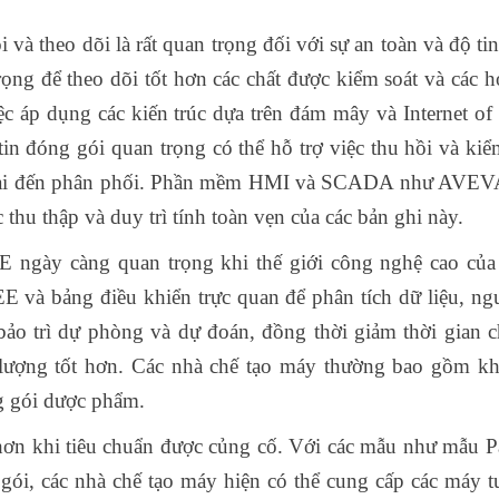
và theo dõi là rất quan trọng đối với sự an toàn và độ tin
ọng để theo dõi tốt hơn các chất được kiểm soát và các h
 áp dụng các kiến ​​trúc dựa trên đám mây và Internet of
tin đóng gói quan trọng có thể hỗ trợ việc thu hồi và kiểm
 chai đến phân phối. Phần mềm HMI và SCADA như AVE
 thu thập và duy trì tính toàn vẹn của các bản ghi này.
 ngày càng quan trọng khi thế giới công nghệ cao của
E và bảng điều khiển trực quan để phân tích dữ liệu, ng
 bảo trì dự phòng và dự đoán, đồng thời giảm thời gian c
lượng tốt hơn. Các nhà chế tạo máy thường bao gồm k
g gói dược phẩm.
ơn khi tiêu chuẩn được củng cố. Với các mẫu như mẫu
i, các nhà chế tạo máy hiện có thể cung cấp các máy t