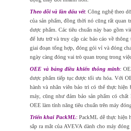
Theo dõi và
lần dấu vết
:
Công nghệ theo dõi 
của sản phẩm, đồng thời nó cũng rất quan tr
dược phẩm. Các tiêu chuẩn này bao gồm việc
để lưu trữ và truy cập các báo cáo về thông 
giai đoạn tổng hợp, đóng gói vỉ và đóng
ngày càng đóng vai trò quan trọng trong việc
OEE và bảng điều khiển thông minh
:
OEE
dược phẩm tiếp tục được tối ưu hóa. Với OE
hành và nhân viên bảo trì có thể thực hiện
máy, cũng như đảm bảo sản phẩm có chất 
OEE làm tính năng tiêu chuẩn trên máy đón
T
riển khai PackML
:
PackML dễ thực hiện h
sắp ra mắt của AVEVA dành cho máy đóng gó