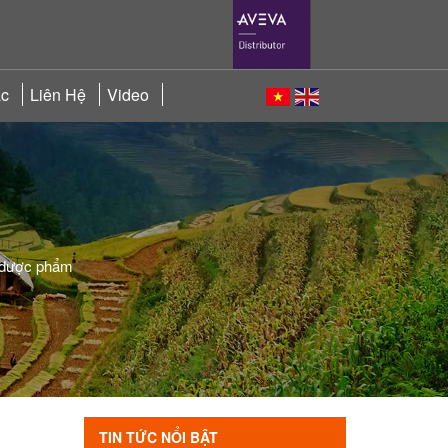
ác
Liên Hệ
Video
p dược phẩm
TIN TỨC NỔI BẬT