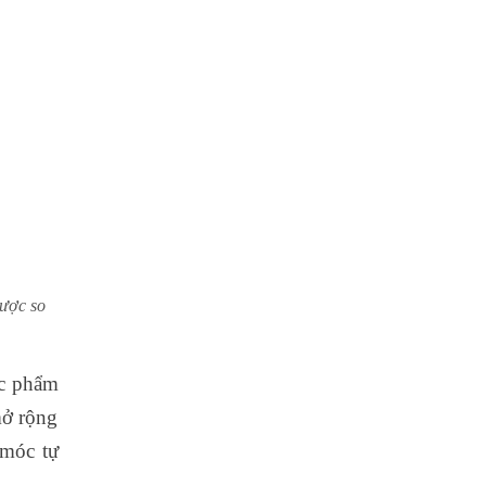
dược so
c phẩm
mở rộng
 móc tự