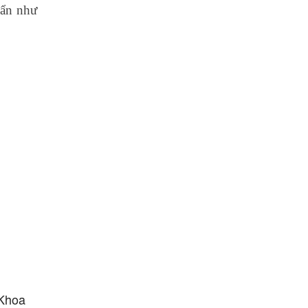
uẩn như
 Khoa