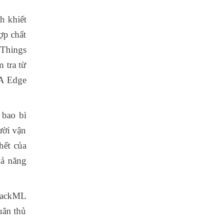
h khiết
ợp chất
 Things
 tra từ
VA Edge
 bao bì
ười vận
hết của
hả năng
 PackML
uân thủ