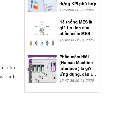
dựng KPI phù hợp
15:53:00 20-03-2026
Hệ thống MES là
gì? Lợi ích của
phần mềm MES
15:46:33 26-01-2026
Phần mềm HMI
(Human Machine
ói John
Interface ) là gì?
Ứng dụng, cấu tạo
và sinh
và nguyên lý hoạt
15:47:38 26-01-2026
động