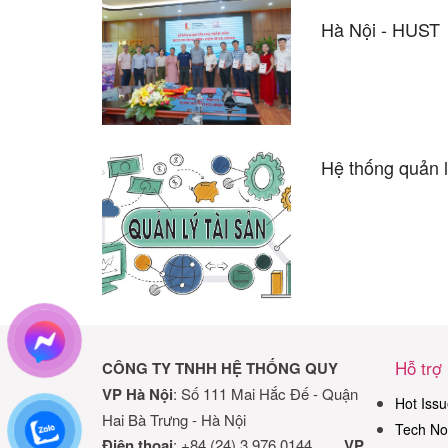
Hà Nội - HUST
Hệ thống quản 
Hỗ trợ
CÔNG TY TNHH HỆ THỐNG QUY
VP Hà Nội
: Số 111 Mai Hắc Đế - Quận
Hot Issu
Hai Bà Trưng - Hà Nội
Tech No
Điện thoại
: +84 (24) 3.976.0144
VP