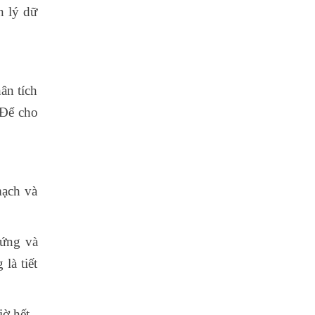
n lý dữ
ân tích
 Để cho
mạch và
cứng và
là tiết
ờ hết -