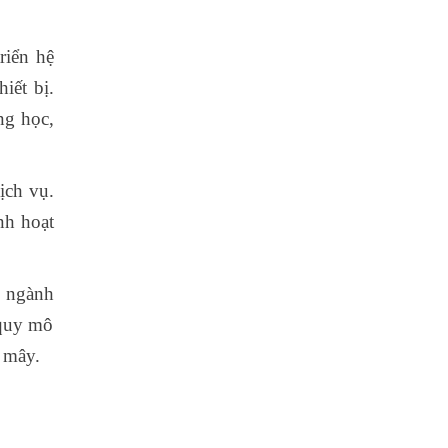
riển hệ
iết bị.
ờng học,
ịch vụ.
nh hoạt
c ngành
 quy mô
 mây.