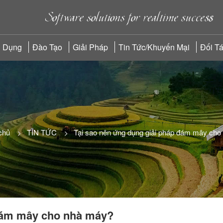
 Dụng
Đào Tạo
Giải Pháp
Tin Tức/Khuyến Mại
Đối T
chủ
TIN TỨC
Tại sao nên ứng dụng giải pháp đám mây ch
 đám mây cho nhà máy?