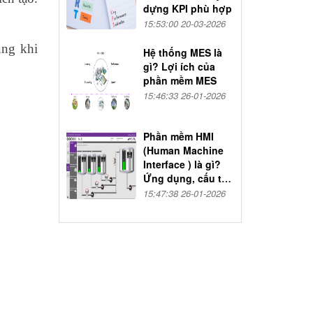
dựng KPI phù hợp
15:53:00 20-03-2026
ùng khi
Hệ thống MES là
gì? Lợi ích của
phần mềm MES
15:46:33 26-01-2026
Phần mềm HMI
(Human Machine
Interface ) là gì?
Ứng dụng, cấu tạo
và nguyên lý hoạt
15:47:38 26-01-2026
động