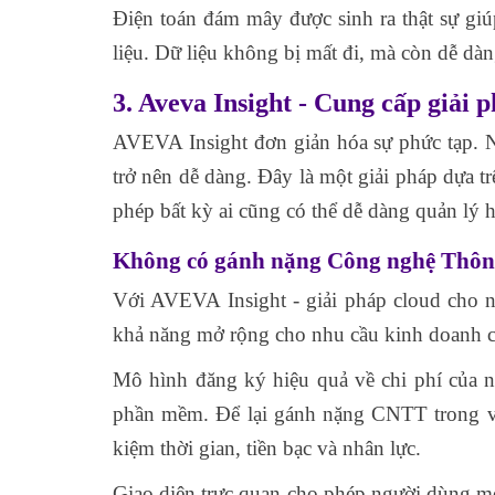
Điện toán đám mây được sinh ra thật sự giú
liệu. Dữ liệu không bị mất đi, mà còn dễ dàng
3. Aveva Insight - Cung cấp giải
AVEVA Insight đơn giản hóa sự phức tạp. Nó
trở nên dễ dàng. Đây là một giải pháp dựa 
phép bất kỳ ai cũng có thể dễ dàng quản lý h
Không có gánh nặng Công nghệ Thôn
Với AVEVA Insight - giải pháp cloud cho n
khả năng mở rộng cho nhu cầu kinh doanh 
Mô hình đăng ký hiệu quả về chi phí của 
phần mềm. Để lại gánh nặng CNTT trong việ
kiệm thời gian, tiền bạc và nhân lực.
Giao diện trực quan cho phép người dùng mới