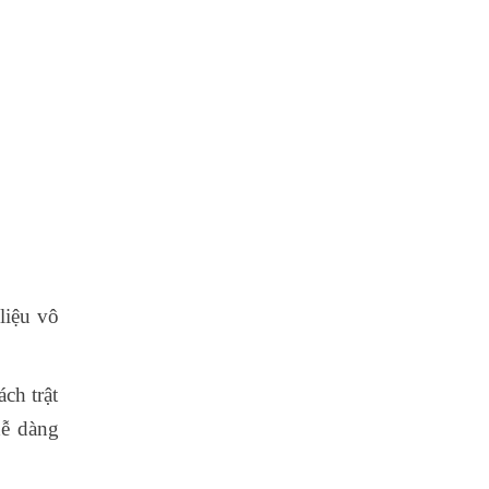
liệu vô
ch trật
dễ dàng