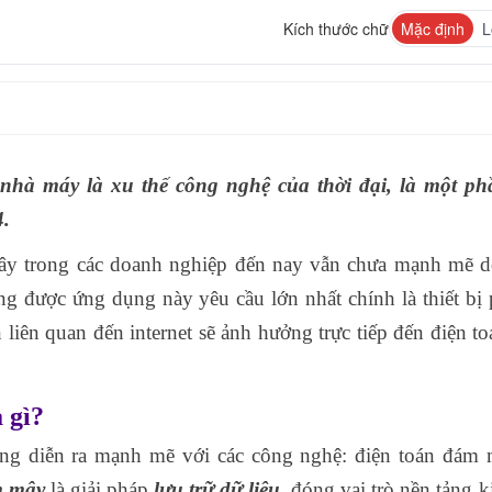
Kích thước chữ
Mặc định
L
 nhà máy là xu thế công nghệ của thời đại, là một p
4.
ây trong các doanh nghiệp đến nay vẫn chưa mạnh mẽ d
ng được ứng dụng này yêu cầu lớn nhất chính là thiết bị 
 liên quan đến internet sẽ ảnh hưởng trực tiếp đến điện t
 gì?
g diễn ra mạnh mẽ với các công nghệ: điện toán đám 
m mây
là giải pháp
lưu trữ dữ liệu
, đóng vai trò nền tảng k