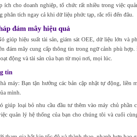
p ích cho doanh nghiệp, tổ chức rất nhiều trong việc quả
 phân tích ngay cả khi dữ liệu phức tạp, rắc rối đến đâu.
 pháp đám mây hiệu quả
 giúp hiệu suất tài sản, giám sát OEE, dữ liệu lớn và ph
trên đám mây cung cấp thông tin trong ngữ cảnh phù hợp.
oạt động và tài sản của bạn từ mọi nơi, mọi lúc.
g tin
hà máy: Bạn tận hưởng các bản cập nhật tự động, liền 
của mình.
nó giúp loại bỏ nhu cầu đầu tư thêm vào máy chủ phần 
c quản lý hệ thống của bạn cho chúng tôi và cuối cùng 
 tham gia bắt kịp tốc độ và thành thạo, nhanh hơn bao gi