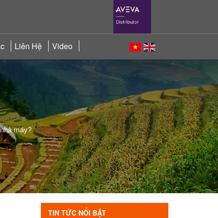
ác
Liên Hệ
Video
o nhà máy?
TIN TỨC NỔI BẬT