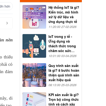
ớn hơn
Hệ thống IoT là gì?
Kiến trúc, mô hình
xử lý dữ liệu và
ứng dụng thực tế
11:20:00 27-02-2026
IoT trong y tế -
hần nền
Ứng dụng và
thách thức trong
chăm sóc sức
khỏe
10:01:00 03-04-2026
o thiếu
phải có
Quy trình sản xuất
là gì? 8 bước hoàn
oán đám
thiện quá trình sản
xuất hiệu quả
08:13:00 25-03-2026
KPI sản xuất là gì?
mây, di
Trọn bộ công thức
tính và cách xây
iến tạo.