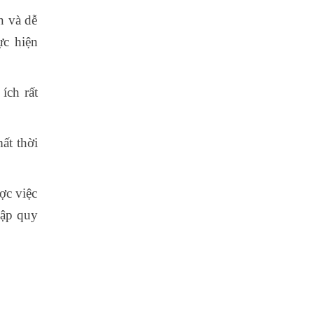
n và dễ
ực hiện
ích rất
ất thời
ợc việc
lập quy